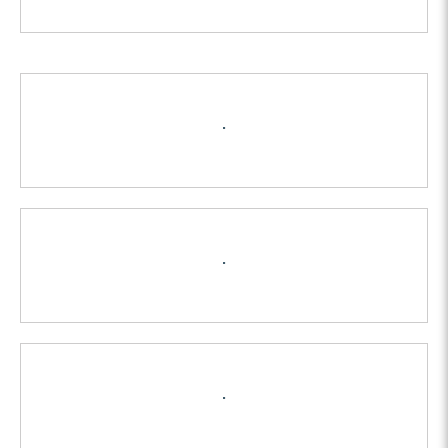
.
.
.