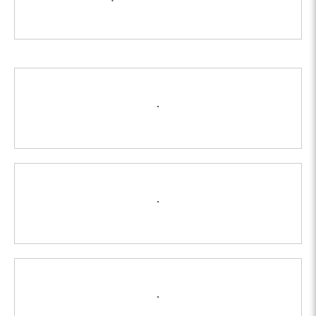
.
.
.